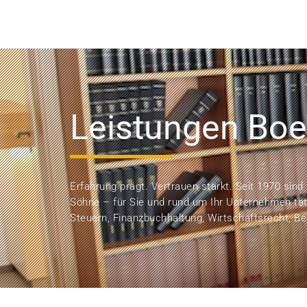
Leistungen Bo
Erfahrung prägt. Vertrauen stärkt. Seit 1970 sind
Söhne – für Sie und rund um Ihr Unternehmen tät
Steuern, Finanzbuchhaltung, Wirtschaftsrecht, Ber