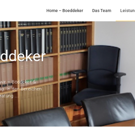
Home – Boeddeker
Das Team
Leistu
eddeker
 wir – Böddeker &
ig. In den Bereichen
atung ...